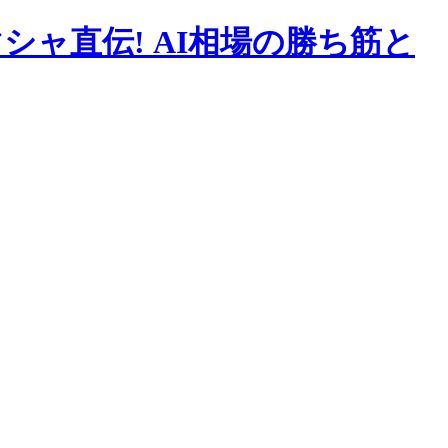
⁉マシャ直伝! AI相場の勝ち筋と